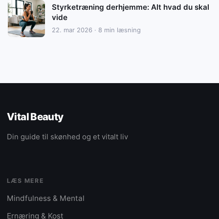
Styrketræning derhjemme: Alt hvad du skal
vide
22. mar 2026 · 8 min læsning
Vital Beauty
Din guide til skønhed og et vitalt liv
LÆS MERE
Mindfulness & Mental
Ernæring & Kost