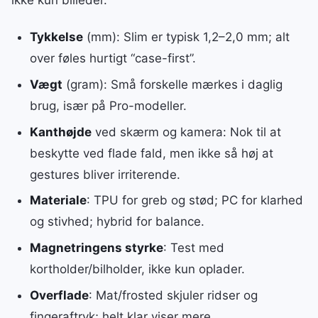
Tykkelse
(mm): Slim er typisk 1,2–2,0 mm; alt
over føles hurtigt “case-first”.
Vægt
(gram): Små forskelle mærkes i daglig
brug, især på Pro-modeller.
Kanthøjde
ved skærm og kamera: Nok til at
beskytte ved flade fald, men ikke så høj at
gestures bliver irriterende.
Materiale
: TPU for greb og stød; PC for klarhed
og stivhed; hybrid for balance.
Magnetringens styrke
: Test med
kortholder/bilholder, ikke kun oplader.
Overflade
: Mat/frosted skjuler ridser og
fingeraftryk; helt klar viser mere.