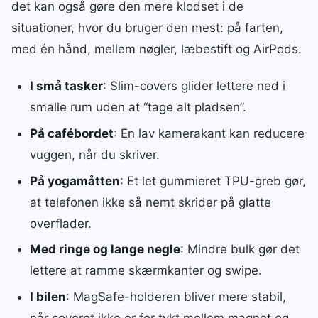
det kan også gøre den mere klodset i de
situationer, hvor du bruger den mest: på farten,
med én hånd, mellem nøgler, læbestift og AirPods.
I små tasker
: Slim-covers glider lettere ned i
smalle rum uden at “tage alt pladsen”.
På cafébordet
: En lav kamerakant kan reducere
vuggen, når du skriver.
På yogamåtten
: Et let gummieret TPU-greb gør,
at telefonen ikke så nemt skrider på glatte
overflader.
Med ringe og lange negle
: Mindre bulk gør det
lettere at ramme skærmkanter og swipe.
I bilen
: MagSafe-holderen bliver mere stabil,