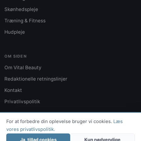
Skønhedspleje
Træning & Fitness
Hudpleje
OM SIDEN
Om Vital Beauty
Redaktionelle retningslinjer
Kontakt
Privatlivspolitik
For at forbedre din oplevelse bruger vi cookies.
Læs
vores privatlivspolitik.
© 2026 Vital Beauty · Ophavsret forbeholdt
Privatlivspolitik
Kontakt
Ja, tillad cookies
Kun nødvendige